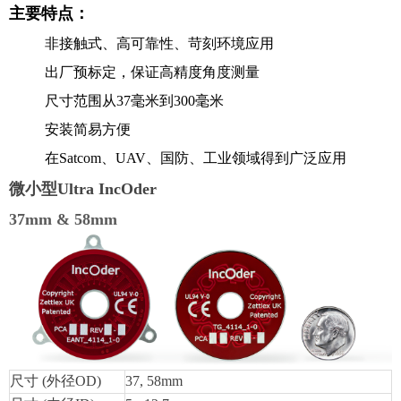
主要特点：
非接触式、高可靠性、苛刻环境应用
出厂预标定，保证高精度角度测量
尺寸范围从
37
毫米到
300
毫米
安装简易方便
在
Satcom
、
UAV
、国防、工业领域得到广泛应用
微小型
Ultra IncOder
37mm & 58mm
尺寸 (外径OD)
37, 58mm