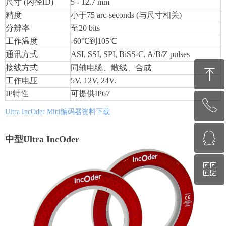
尺寸 (内径ID)
5 - 12.7 mm
精度
小于75 arc-seconds (与尺寸相关)
分辨率
至20 bits
工作温度
-60℃
到105℃
通讯方式
ASI, SSI, SPI, BiSS-C, A/B/Z pulses
接线方式
同轴电缆、散线、合成
ꁸ
工作电压
5V, 12V, 24V.
IP
特性
可提供IP67
ꂅ
回到顶部
Ultra IncOder Mini编码器资料下载
ꁗ
010-62311872
中型
Ultra IncOder
ꀥ
QQ客服
微信二维码