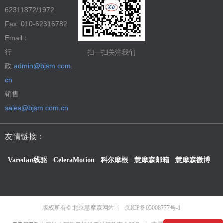
62311872/1972
Fax: 010-62316782
Email：
行
扫一扫关注我们
政
admin@bjsm.com.
cn
销售
sales@bjsm.com.cn
友情链接：
Varedan线驱
CeleraMotion
科尔摩根
慧摩森邮箱
慧摩森微博
京ICP备05008777号-1
版权所有© 北京慧摩森网站