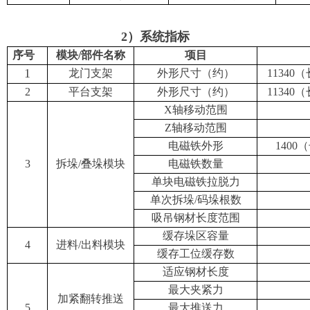
2）系统指标
序号
模块
/
部件名称
项目
1
龙门支架
外形尺寸（约）
11340
（
2
平台支架
外形尺寸（约）
11340
（
X
轴移动范围
Z
轴移动范围
电磁铁外形
1400
（
3
拆
垛
/
叠
垛模块
电磁铁数量
单块电磁铁拉脱力
单次拆垛
/
码垛根数
吸吊钢材长度范围
缓存垛区容量
4
进料
/
出料模块
缓存工位缓存数
适应钢材长度
最大夹紧力
加紧翻转推送
5
最大推送力