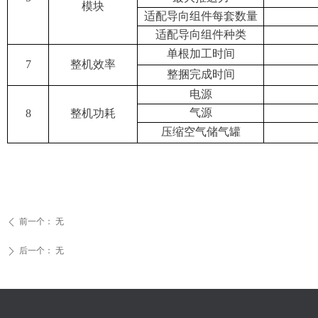
模块
适配导向组件每套数量
适配导向组件种类
单根加工时间
7
整机效率
整捆完成时间
电源
气源
8
整机功耗
压缩空气储气罐
前一个：
无
ꄴ
后一个：
无
ꄲ