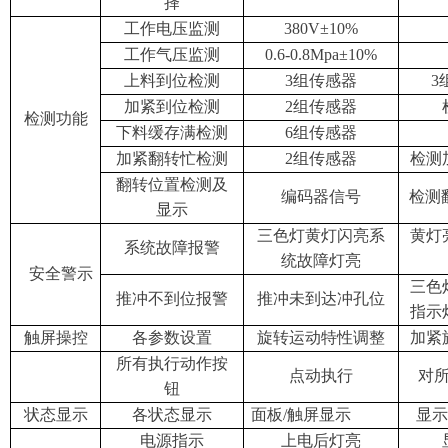
择
工作电压监测
380V±10%
工作气压监测
0.6-0.8Mpa±10%
上料到位检测
3组传感器
3
加紧到位检测
2组传感器
检测功能
下料缓存满检测
6组传感器
加紧翻转忙检测
2组传感器
检测
翻转位置检测及
编码器信号
检测翻
显示
三色灯黄灯闪亮系
黄灯
系统故障报警
统故障灯亮
安全警示
三色
推冲不到位报警
推冲未到达冲孔位
指示
触屏操控
各参数设置
旋转运动特性调整
加紧
所有执行动作按
点动执行
对
钮
状态显示
各状态显示
面板/触屏显示
显示
电源指示
上电后灯亮