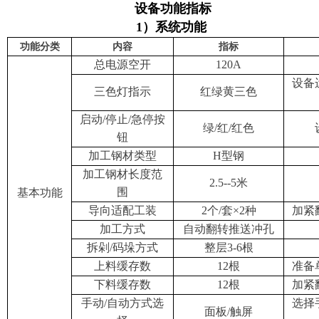
设备功能指标
1）系统功能
功能分类
内容
指标
总电源空开
120A
设备
三色灯指示
红绿黄三色
启动/停止/急停按
绿/红/红色
钮
加工钢材类型
H型钢
加工钢材长度范
2.5--5米
围
基本功能
导向适配工装
2个/套×2种
加紧
加工方式
自动翻转推送冲孔
拆剁/码垛方式
整层3-6根
上料缓存数
12根
准备
下料缓存数
12根
加紧
手动/自动方式选
选择
面板/触屏