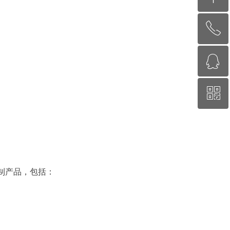
ꂅ
回到顶部
ꁗ
010-62311872
ꀥ
QQ客服
微信二维码
定制产品，包括：