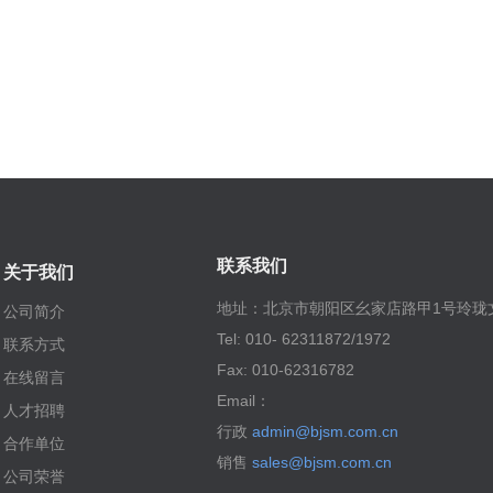
联系我们
关于我们
地址：北京市朝阳区幺家店路甲1号玲珑文
公司简介
Tel: 010- 62311872/1972
联系方式
Fax: 010-62316782
在线留言
Email：
人才招聘
行政
admin@bjsm.com.cn
合作单位
销售
sales@bjsm.com.cn
公司荣誉