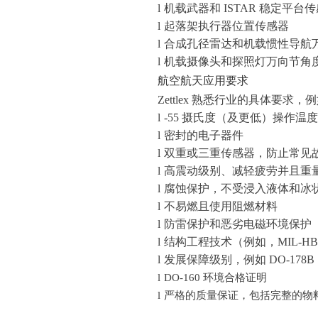
l
机载武器和 ISTAR 稳定平台
l
起落架执行器位置传感器
l
合成孔径雷达和机载惯性导航
l
机载摄像头和探照灯万向节角
航空航天应用要求
Zettlex 熟悉行业的具体要求，
l
-55 摄氏度（及更低）操作温
l
密封的电子器件
l
双重或三重传感器，防止常见
l
高震动级别、减轻疲劳并且重
l
腐蚀保护，不受浸入液体和冰
l
不易燃且使用阻燃材料
l
防雷保护和恶劣电磁环境保护
l
结构工程技术（例如，MIL-HBK
l
发展保障级别，例如 DO-178B（
l
DO-160
环境合格证明
l
严格的质量保证，包括完整的物