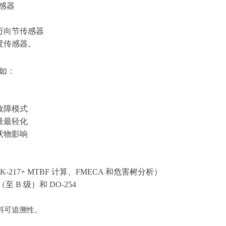
传感器
万向节传感器
度传感器。
例如：
度
故障模式
量最轻化
状物影响
-217+ MTBF 计算、FMECA 和危害树分析）
至 B 级）和 DO-254
料可追溯性。