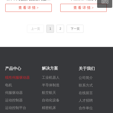
ꀥ
动器
查 看 详 情 >
查 看 详 情 >
微信二维码
上一页
1
2
下一页
解决方案
产品中心
关于我们
线性伺服驱动器
工业机器人
公司简介
电机
半导体制造
联系方式
伺服驱动器
航空航天
在线留言
运动控制器
自动化设备
人才招聘
运动控制平台
精密机床
合作单位