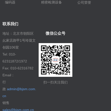
编码器
精密检测设备
公司荣誉
联系我们
微信公众号
地址：北京市朝阳区
幺家店路甲1号玲珑文
创园106室
Tel: 010-
62311872/1972
Fax: 010-62316782
Email：
行
扫一扫关注我们
政
admin@bjsm.com.
cn
销售
sales@bjsm.com.cn