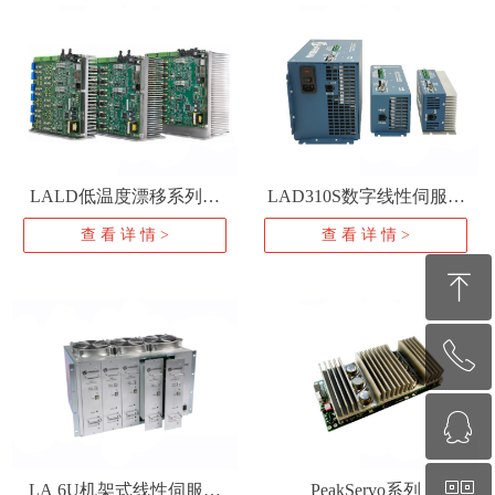
LALD低温度漂移系列线
LAD310S数字线性伺服驱
性驱动器
动器
查 看 详 情 >
查 看 详 情 >
ꁸ
ꂅ
回到顶部
ꁗ
010-62311872
LA 6U机架式线性伺服驱
PeakServo系列
QQ客服