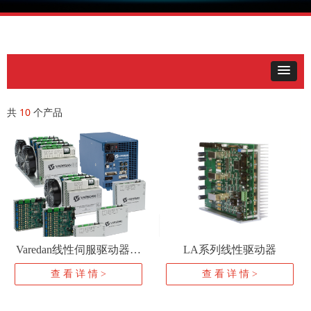
共
10
个产品
Varedan线性伺服驱动器简
LA系列线性驱动器
介
查 看 详 情 >
查 看 详 情 >